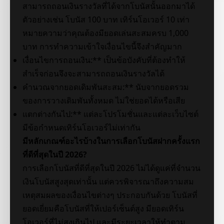
สามารถถอนเงินรางวัลที่ได้จากโบนัสนั้นออกมาได้
ตัวอย่างเช่น โบนัส 100 บาท เทิร์นโอเวอร์ 10 เท่า
หมายความว่าคุณต้องมียอดเล่นสะสมครบ 1,000
บาท การทำความเข้าใจเงื่อนไขนี้จึงสำคัญมาก
เงื่อนไขการถอนเงิน:** เป็นข้อบังคับที่ต้องทำให้
สำเร็จก่อนจึงจะสามารถถอนเงินรางวัลได้
คำนวณจากยอดเดิมพันสะสม:** นับจากยอดรวม
ของการวางเดิมพันทั้งหมด ไม่ใช่ยอดได้หรือเสีย
แตกต่างกันไป:** แต่ละโปรโมชั่นและแต่ละเว็บไซต์
มีข้อกำหนดเทิร์นโอเวอร์ไม่เท่ากัน
มีหลักเกณฑ์อะไรบ้างในการเลือกโบนัสฝากครั้งแรก
ที่ดีที่สุดในปี 2026?
การเลือกโบนัสที่ดีที่สุดในปี 2026 ไม่ได้ดูแค่ที่จำนวน
เงินโบนัสสูงสุดเท่านั้น แต่ควรพิจารณาถึงความสม
เหตุสมผลของเงื่อนไขต่างๆ ประกอบกันด้วย โบนัสที่
ยอดเยี่ยมคือโบนัสที่ให้เปอร์เซ็นต์สูง มียอดเทิร์น
โอเวอร์ที่ไม่สูงเกินไป และมีระยะเวลาให้ทำตาม