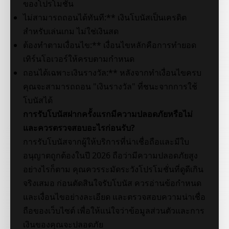
ของโปรโมชั่น
ไม่สามารถถอนได้ทันที:** เงินโบนัสเป็นเครดิต
สำหรับเล่นเกม ไม่ใช่เงินสด
ต้องทำตามเงื่อนไข:** เงื่อนไขหลักคือการทำยอด
เทิร์นโอเวอร์ให้ครบตามกำหนด
ถอนได้เฉพาะเงินรางวัล:** หลังจากทำเงื่อนไขครบ
คุณจะสามารถถอน "เงินรางวัล" ที่ชนะจากการใช้
โบนัสได้
การรับโบนัสฝากครั้งแรกมีความปลอดภัยหรือไม่
และควรตรวจสอบอะไรก่อนรับ?
การรับโบนัสจากผู้ให้บริการที่น่าเชื่อถือและมีใบ
อนุญาตถูกต้องในปี 2026 ถือว่ามีความปลอดภัยสูง
อย่างไรก็ตาม คุณควรระมัดระวังโปรโมชั่นที่ดูดีเกิน
จริงเสมอ ก่อนตัดสินใจรับโบนัส ควรอ่านข้อกำหนด
และเงื่อนไขอย่างละเอียด และตรวจสอบความน่าเชื่อ
ถือของเว็บไซต์ เพื่อให้แน่ใจว่าข้อมูลส่วนตัวและการ
เงินของคุณจะปลอดภัย