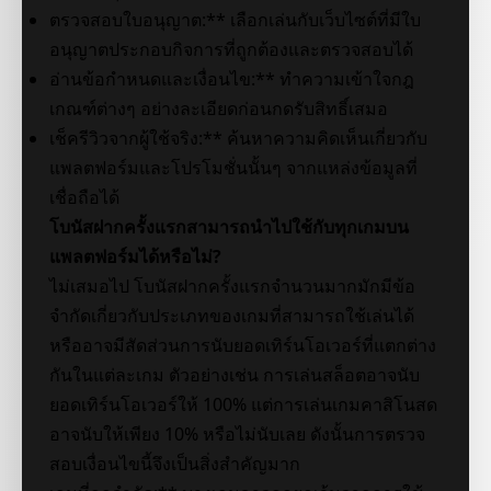
ตรวจสอบใบอนุญาต:** เลือกเล่นกับเว็บไซต์ที่มีใบ
อนุญาตประกอบกิจการที่ถูกต้องและตรวจสอบได้
อ่านข้อกำหนดและเงื่อนไข:** ทำความเข้าใจกฎ
เกณฑ์ต่างๆ อย่างละเอียดก่อนกดรับสิทธิ์เสมอ
เช็ครีวิวจากผู้ใช้จริง:** ค้นหาความคิดเห็นเกี่ยวกับ
แพลตฟอร์มและโปรโมชั่นนั้นๆ จากแหล่งข้อมูลที่
เชื่อถือได้
โบนัสฝากครั้งแรกสามารถนำไปใช้กับทุกเกมบน
แพลตฟอร์มได้หรือไม่?
ไม่เสมอไป โบนัสฝากครั้งแรกจำนวนมากมักมีข้อ
จำกัดเกี่ยวกับประเภทของเกมที่สามารถใช้เล่นได้
หรืออาจมีสัดส่วนการนับยอดเทิร์นโอเวอร์ที่แตกต่าง
กันในแต่ละเกม ตัวอย่างเช่น การเล่นสล็อตอาจนับ
ยอดเทิร์นโอเวอร์ให้ 100% แต่การเล่นเกมคาสิโนสด
อาจนับให้เพียง 10% หรือไม่นับเลย ดังนั้นการตรวจ
สอบเงื่อนไขนี้จึงเป็นสิ่งสำคัญมาก