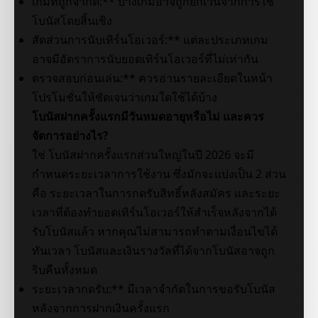
เกมที่ถูกจำกัด:** บางเกมอาจถูกยกเว้นจากการใช้
โบนัสโดยสิ้นเชิง
สัดส่วนการนับเทิร์นโอเวอร์:** แต่ละประเภทเกม
อาจมีอัตราการนับยอดเทิร์นโอเวอร์ที่ไม่เท่ากัน
ตรวจสอบก่อนเล่น:** ควรอ่านรายละเอียดในหน้า
โปรโมชั่นให้ชัดเจนว่าเกมใดใช้ได้บ้าง
โบนัสฝากครั้งแรกมีวันหมดอายุหรือไม่ และควร
จัดการอย่างไร?
ใช่ โบนัสฝากครั้งแรกส่วนใหญ่ในปี 2026 จะมี
กำหนดระยะเวลาการใช้งาน ซึ่งมักจะแบ่งเป็น 2 ส่วน
คือ ระยะเวลาในการกดรับสิทธิ์หลังสมัคร และระยะ
เวลาที่ต้องทำยอดเทิร์นโอเวอร์ให้สำเร็จหลังจากได้
รับโบนัสแล้ว หากคุณไม่สามารถทำตามเงื่อนไขได้
ทันเวลา โบนัสและเงินรางวัลที่ได้จากโบนัสอาจถูก
ริบคืนทั้งหมด
ระยะเวลากดรับ:** มีเวลาจำกัดในการขอรับโบนัส
หลังจากการฝากเงินครั้งแรก