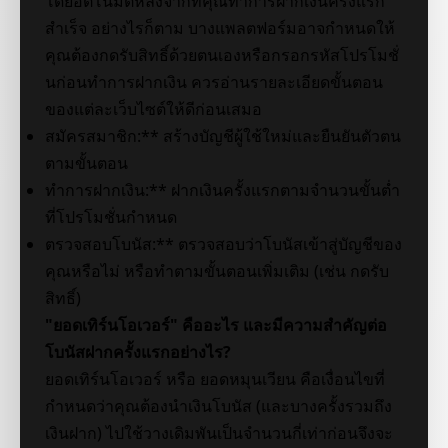
โดยอัตโนมัติหลังจากที่คุณทำการฝากเงินครั้งแรก
สำเร็จ อย่างไรก็ตาม บางแพลตฟอร์มอาจกำหนดให้
คุณต้องกดรับสิทธิ์ด้วยตนเองหรือกรอกรหัสโปรโมชั่
นก่อนทำการฝากเงิน ควรอ่านรายละเอียดขั้นตอน
ของแต่ละเว็บไซต์ให้ดีก่อนเสมอ
สมัครสมาชิก:** สร้างบัญชีผู้ใช้ใหม่และยืนยันตัวตน
ตามขั้นตอน
ทำการฝากเงิน:** ฝากเงินครั้งแรกตามจำนวนขั้นต่ำ
ที่โปรโมชั่นกำหนด
ตรวจสอบโบนัส:** ตรวจสอบว่าโบนัสเข้าสู่บัญชีของ
คุณหรือไม่ หรือทำตามขั้นตอนเพิ่มเติม (เช่น กดรับ
สิทธิ์)
"ยอดเทิร์นโอเวอร์" คืออะไร และมีความสำคัญต่อ
โบนัสฝากครั้งแรกอย่างไร?
ยอดเทิร์นโอเวอร์ หรือ ยอดหมุนเวียน คือเงื่อนไขที่
กำหนดว่าคุณต้องนำเงินโบนัส (และบางครั้งรวมถึง
เงินฝาก) ไปใช้วางเดิมพันเป็นจำนวนกี่เท่าก่อนจึงจะ