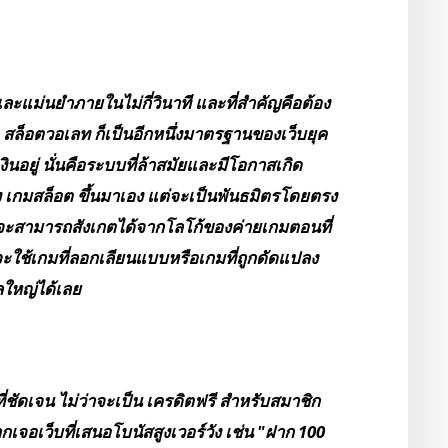
ละแม่นยำภายในไม่กี่วินาที และที่สำคัญคือต้อง
า
สล็อตวอเลท
ก็เป็นอีกหนึ่งมาตรฐานของเว็บยุค
นอยู่ นั่นคือระบบที่ล้าสมัยและมีโอกาสเกิด
ง
เกมสล็อต
ขึ้นมาเอง แต่จะเป็นพันธมิตรโดยตรง
จะสามารถสังเกตได้จากโลโก้ของค่ายเกมตอนที่
จะใช้เกมที่ลอกเลียนแบบหรือเกมที่ถูกดัดแปลง
ลใหญ่ได้เลย
่ชัดเจน ไม่ว่าจะเป็น
เครดิตฟรี
สำหรับสมาชิก
กเจอเว็บที่เสนอโบนัสสูงเวอร์วัง เช่น "ฝาก 100