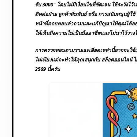
รับ 3000" โดยไม่มีเงื่อนไขที่ชัดเจน ให้ระวังไว
ติดต่อฝ่าย
ลูกค้าสัมพันธ์
หรือ
การสนับสนุนผู้ใช้
หน้าที่คอยตอบคำถามและแก้ปัญหาให้คุณได้อย่า
ให้เห็นถึงความไม่เป็นมืออาชีพและไม่น่าไว้วาง
การตรวจสอบตามรายละเอียดเหล่านี้อาจจะใช้เวล
ไม่เพียงแต่จะทำให้คุณสนุกกับ
สล็อตออนไลน์
ไ
2569 นี้ครับ