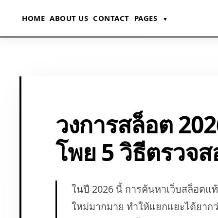
HOME
ABOUT US
CONTACT
PAGES
▼
วงการสล็อต 2026 
โพย 5 วิธีตรวจสอ
ในปี 2026 นี้ การค้นหาเว็บสล็อตแท
ใหม่มากมาย ทำให้แยกแยะได้ยากว่าเ