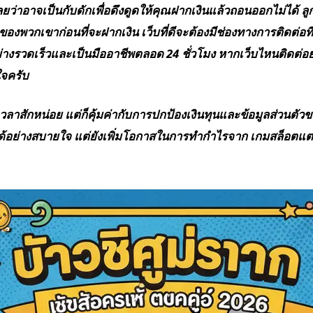
้เลยว่าอาจเป็นกับดักเพื่อดึงดูดให้คุณฝากเงินแล้วถอนออกไม่ได้
ลู
ของพวกเขาก่อนที่จะฝากเงิน เว็บที่ดีจะต้องมีช่องทางการติดต่อท
งรวดเร็วและเป็นมืออาชีพตลอด 24 ชั่วโมง หากเว็บไหนติดต่อย
ใจครับ
าสักหน่อย แต่ก็คุ้มค่ากับการปกป้องเงินทุนและข้อมูลส่วนตั
ด้อย่างสบายใจ แต่ยังเพิ่มโอกาสในการทำกำไรจาก
เกมสล็อตแต