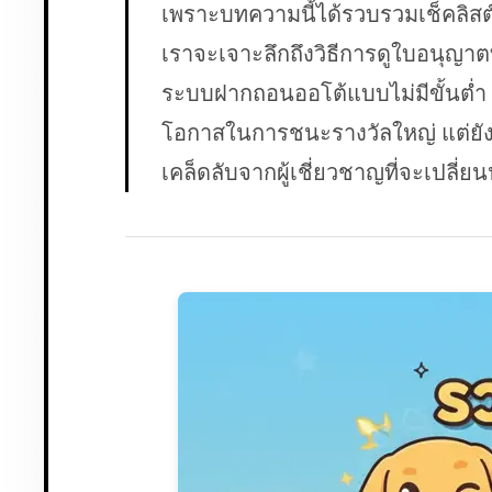
เพราะบทความนี้ได้รวบรวมเช็คลิสต์
เราจะเจาะลึกถึงวิธีการดูใบอนุญา
ระบบฝากถอนออโต้แบบไม่มีขั้นต่ำ ที
โอกาสในการชนะรางวัลใหญ่ แต่ยัง
เคล็ดลับจากผู้เชี่ยวชาญที่จะเป