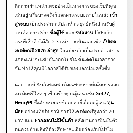
ติดตามผ่านหน้าเพจอย่างเป็นทางการของเว็บที่คุณ
เล่นอยู่ หรือบางครั้งก็แจกผ่านระบบภายในหลัง
เข้า
สู่ระบบ
เป็นประจำทุกสัปดาห์ กลยุทธ์หนึ่งสำหรับผู้
เล่นคือ การสร้าง
ชื่อผู้ใช้
และ
รหัสผ่าน
ไว้กับเว็บ
ตรงที่เชื่อถือได้สัก 2-3 แห่ง จากนั้นคอยเช็ค
อัปเดต
เครดิตฟรี 2026 ล่าสุด
ในแต่ละเว็บเป็นประจำ เพราะ
แต่ละแห่งจะแข่งกันออกโปรโมชั่นเด็ดในเวลาต่าง
กัน ทำให้คุณมีโอกาสได้รับของแจกบ่อยครั้งขึ้น
นอกจากนี้ ยังมีแพลตฟอร์มเฉพาะทางที่เน้นการแจก
เครดิตฟรีใหญ่ๆ เพื่อสร้างฐานผู้เล่น เช่น
Get77
,
Heng99
ซึ่งมักจะเสนอข้อตกลงที่เอื้อต่อผู้เล่น
ทุน
น้อย
อย่างแท้จริง อาทิ การให้เครดิตฟรีสูงกว่า 20
บาท แบบ
ฝากถอนไม่มีขั้นต่ำ
หลังผ่านการยืนยันตัว
ตนครบถ้วน สิ่งที่ต้องศึกษาละเอียดก่อนรับโปรโม