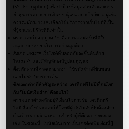
(SSL Encryption) เพื่อปกป้องข้อมูลส่วนตัวและการ
ทำธุรกรรมทางการเงินของผู้เล่น อย่างไรก็ตาม ผู้เล่น
ควรระมัดระวังและเลือกใช้บริการจากเว็บไซต์ที่เป็น
ที่รู้จักและมีรีวิวที่ดีเท่านั้น
ตรวจสอบใบอนุญาต:** เลือกแพลตฟอร์มที่มีใบ
อนุญาตประกอบกิจการอย่างถูกต้อง
สังเกต URL:** เว็บไซต์ที่ปลอดภัยจะขึ้นต้นด้วย
'https://' และมีสัญลักษณ์รูปแม่กุญแจ
ตั้งรหัสผ่านที่คาดเดายาก:** ใช้รหัสผ่านที่ซับซ้อน
และไม่ซ้ำกับบริการอื่น
ข้อแตกต่างที่สำคัญระหว่าง 'เครดิตฟรีไม่มีเงื่อนไข'
กับ 'โบนัสเงินฝาก' คืออะไร?
ความแตกต่างหลักอยู่ที่เงื่อนไขการรับ 'เครดิตฟรี
ไม่มีเงื่อนไข' จะมอบให้โดยที่ผู้เล่นไม่จำเป็นต้องฝาก
เงินเข้าระบบก่อน เหมาะสำหรับผู้ที่ต้องการทดลอง
เล่น ในขณะที่ 'โบนัสเงินฝาก' เป็นเครดิตเพิ่มเติมที่ผู้