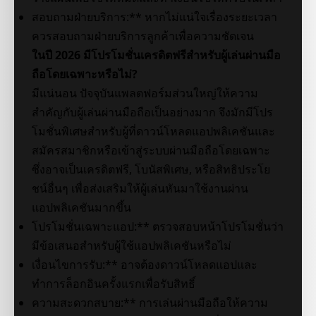
สอบถามฝ่ายบริการ:** หากไม่แน่ใจเรื่องระยะเวลา
ควรสอบถามฝ่ายบริการลูกค้าเพื่อความชัดเจน
ในปี 2026 มีโปรโมชั่นเครดิตฟรีสำหรับผู้เล่นผ่านมือ
ถือโดยเฉพาะหรือไม่?
มีแน่นอน ปัจจุบันแพลตฟอร์มส่วนใหญ่ให้ความ
สำคัญกับผู้เล่นผ่านมือถือเป็นอย่างมาก จึงมักมีโปร
โมชั่นพิเศษสำหรับผู้ที่ดาวน์โหลดแอปพลิเคชันและ
สมัครสมาชิกหรือเข้าสู่ระบบผ่านมือถือโดยเฉพาะ
ซึ่งอาจเป็นเครดิตฟรี, โบนัสพิเศษ, หรือสิทธิประโย
ชน์อื่นๆ เพื่อส่งเสริมให้ผู้เล่นหันมาใช้งานผ่าน
แอปพลิเคชันมากขึ้น
โปรโมชั่นเฉพาะแอป:** ตรวจสอบหน้าโปรโมชั่นว่า
มีข้อเสนอสำหรับผู้ใช้แอปพลิเคชันหรือไม่
เงื่อนไขการรับ:** อาจต้องดาวน์โหลดแอปและ
ทำการล็อกอินครั้งแรกเพื่อรับสิทธิ์
ความสะดวกสบาย:** การเล่นผ่านมือถือให้ความ