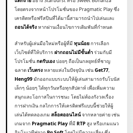
แตกง่าย
อย่าง Starburst หรือ Sweet Bonanza
โดยตรงจากหน้าโปรโมชั่นของ Pragmatic Play ซึ่ง
เครดิตหรือฟรีสปินที่ได้มานี้สามารถนำไปเล่นและ
ถอนได้จริง
หากผ่านเงื่อนไขการเดิมพันที่กำหนด
สำหรับผู้เล่นมือใหม่หรือผู้ที่มี
ทุนน้อย
การเลือก
เว็บไซต์ที่ให้บริการ
ฝากถอนไม่มีขั้นต่ำ
ร่วมกับมี
โปรโมชั่น
กดรับเอง
บ่อยๆ ถือเป็นกลยุทธ์ที่ชาญ
ฉลาด
เว็บตรง
หลายแห่งในปัจจุบัน เช่น
Get77
,
Heng99
มักออกแบบระบบให้ผู้เล่นสามารถรับโบนัส
เล็กๆ น้อยๆ ได้ทุกวันหรือทุกสัปดาห์ เพื่อเพิ่มความ
สนุกและโอกาสในการชนะ โดยไม่ต้องกังวลเรื่อง
การฝากเงิน กลไกการให้เครดิตฟรีแบบนี้ช่วยให้ผู้
เล่นได้ทดลองเกม
สล็อตออนไลน์
จากหลายค่าย เช่น
เกมจาก
Pragmatic Play
ที่มี
RTP
สูง หรือเกมแนว
อินโนเวทีฟจาก
Pg Soft
โดยไม่มีความเสี่ยง ซึ่ง