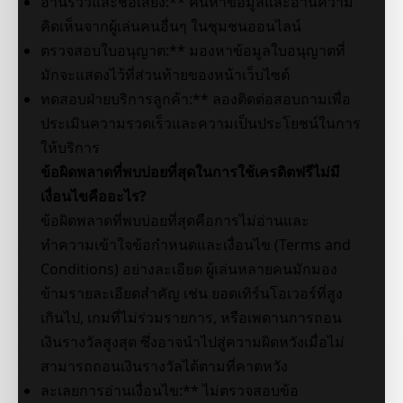
อ่านรีวิวและชื่อเสียง:** ค้นหาข้อมูลและอ่านความ
คิดเห็นจากผู้เล่นคนอื่นๆ ในชุมชนออนไลน์
ตรวจสอบใบอนุญาต:** มองหาข้อมูลใบอนุญาตที่
มักจะแสดงไว้ที่ส่วนท้ายของหน้าเว็บไซต์
ทดสอบฝ่ายบริการลูกค้า:** ลองติดต่อสอบถามเพื่อ
ประเมินความรวดเร็วและความเป็นประโยชน์ในการ
ให้บริการ
ข้อผิดพลาดที่พบบ่อยที่สุดในการใช้เครดิตฟรีไม่มี
เงื่อนไขคืออะไร?
ข้อผิดพลาดที่พบบ่อยที่สุดคือการไม่อ่านและ
ทำความเข้าใจข้อกำหนดและเงื่อนไข (Terms and
Conditions) อย่างละเอียด ผู้เล่นหลายคนมักมอง
ข้ามรายละเอียดสำคัญ เช่น ยอดเทิร์นโอเวอร์ที่สูง
เกินไป, เกมที่ไม่ร่วมรายการ, หรือเพดานการถอน
เงินรางวัลสูงสุด ซึ่งอาจนำไปสู่ความผิดหวังเมื่อไม่
สามารถถอนเงินรางวัลได้ตามที่คาดหวัง
ละเลยการอ่านเงื่อนไข:** ไม่ตรวจสอบข้อ