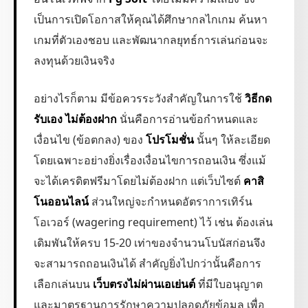
เป็นการเปิดโอกาสให้คุณได้ศึกษากลไกเกม ค้นหา
เกมที่ตัวเองชอบ และพัฒนากลยุทธ์การเล่นก่อนจะ
ลงทุนด้วยเงินจริง
อย่างไรก็ตาม มีข้อควรระวังสำคัญในการใช้
วิธีกด
รับเอง ไม่ต้องฝาก
นั่นคือการอ่านข้อกำหนดและ
เงื่อนไข (ข้อตกลง) ของ
โปรโมชั่น
นั้นๆ ให้ละเอียด
โดยเฉพาะอย่างยิ่งเรื่องเงื่อนไขการถอนเงิน ซึ่งแม้
จะได้เครดิตฟรีมาโดยไม่ต้องฝาก แต่เว็บไซต์
คาสิ
โนออนไลน์
ส่วนใหญ่จะกำหนดอัตราการเทิร์น
โอเวอร์ (wagering requirement) ไว้ เช่น ต้องเล่น
เดิมพันให้ครบ 15-20 เท่าของจำนวนโบนัสก่อนจึง
จะสามารถถอนเงินได้ สำคัญยิ่งไปกว่านั้นคือการ
เลือกเล่นบน
เว็บตรงไม่ผ่านเอเย่นต์
ที่มีใบอนุญาต
และมาตรฐานการรักษาความปลอดภัยข้อมูล เพื่อ