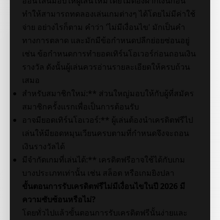
ออนไลน์มอบให้ผู้เล่นใหม่โดยไม่ต้องฝากเงินก่อน
ทำให้สามารถทดลองเล่นเกมต่างๆ ได้โดยไม่มีค่าใช้
จ่าย อย่างไรก็ตาม คำว่า 'ไม่มีเงื่อนไข' มักเป็นคำ
ทางการตลาด และมักมีข้อกำหนดปลีกย่อยซ่อนอยู่
เช่น ข้อกำหนดการทำยอดเทิร์นโอเวอร์ก่อนถอนเงิน
รางวัล ดังนั้นผู้เล่นควรอ่านรายละเอียดให้ครบถ้วน
เสมอ
สำหรับสมาชิกใหม่:** ส่วนใหญ่มอบให้กับผู้ที่สมัคร
สมาชิกครั้งแรกเพื่อเป็นการต้อนรับ
อาจมียอดเทิร์นโอเวอร์:** ผู้เล่นต้องนำเครดิตฟรีไป
เล่นให้มียอดหมุนเวียนครบตามที่กำหนดจึงจะถอน
เงินรางวัลได้
มีจำกัดเกมที่เล่นได้:** เครดิตฟรีอาจใช้ได้กับเกม
บางประเภทเท่านั้น เช่น สล็อต หรือเกมยิงปลา
ขั้นตอนการรับเครดิตฟรีไม่มีเงื่อนไขในปี 2026 มี
ความซับซ้อนหรือไม่?
โดยทั่วไปแล้วขั้นตอนการรับเครดิตฟรีนั้นง่ายและ