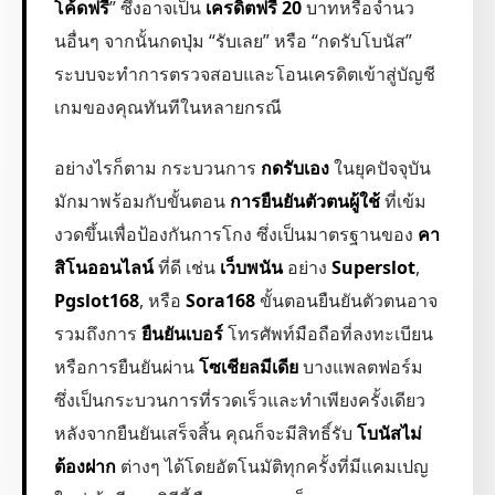
โค้ดฟรี
” ซึ่งอาจเป็น
เครดิตฟรี 20
บาทหรือจำนว
นอื่นๆ จากนั้นกดปุ่ม “รับเลย” หรือ “กดรับโบนัส”
ระบบจะทำการตรวจสอบและโอนเครดิตเข้าสู่บัญชี
เกมของคุณทันทีในหลายกรณี
อย่างไรก็ตาม กระบวนการ
กดรับเอง
ในยุคปัจจุบัน
มักมาพร้อมกับขั้นตอน
การยืนยันตัวตนผู้ใช้
ที่เข้ม
งวดขึ้นเพื่อป้องกันการโกง ซึ่งเป็นมาตรฐานของ
คา
สิโนออนไลน์
ที่ดี เช่น
เว็บพนัน
อย่าง
Superslot
,
Pgslot168
, หรือ
Sora168
ขั้นตอนยืนยันตัวตนอาจ
รวมถึงการ
ยืนยันเบอร์
โทรศัพท์มือถือที่ลงทะเบียน
หรือการยืนยันผ่าน
โซเชียลมีเดีย
บางแพลตฟอร์ม
ซึ่งเป็นกระบวนการที่รวดเร็วและทำเพียงครั้งเดียว
หลังจากยืนยันเสร็จสิ้น คุณก็จะมีสิทธิ์รับ
โบนัสไม่
ต้องฝาก
ต่างๆ ได้โดยอัตโนมัติทุกครั้งที่มีแคมเปญ