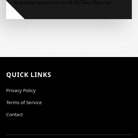
สะดวกสบายและสามารถเข้าถึงได้ทุกที่ทุกเวลา
QUICK LINKS
Privacy Policy
Terms of Service
Contact