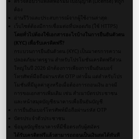
ตรวจสอบว่าแพลตฟอร์มมีใบอนุญาต (License) ที่ถูก
ต้อง
อ่านรีวิวและประสบการณ์จากผู้ใช้งานล่าสุด
เว็บไซต์ต้องมีการเชื่อมต่อที่ปลอดภัย (ใช้ HTTPS)
โดยทั่วไปต้องใช้เอกสารอะไรบ้างในการยืนยันตัวตน
(KYC) เพื่อรับเครดิตฟรี?
กระบวนการยืนยันตัวตน (KYC) เป็นมาตรการความ
ปลอดภัยมาตรฐาน สำหรับโปรโมชั่นเครดิตฟรีส่วน
ใหญ่ในปี 2026 มักต้องการเพียงการยืนยันเบอร์
โทรศัพท์มือถือผ่านรหัส OTP เท่านั้น แต่สำหรับโปร
โมชั่นที่มีมูลค่าสูงหรือเมื่อต้องการถอนเงิน อาจมี
การขอเอกสารเพิ่มเติม เช่น สำเนาบัตรประชาชน
และหน้าสมุดบัญชีธนาคารเพื่อยืนยันบัญชี
การยืนยันเบอร์โทรศัพท์มือถือผ่านรหัส OTP
บัตรประจำตัวประชาชน
ข้อมูลบัญชีธนาคารที่มีชื่อตรงกับผู้สมัคร
ได้รับเครดิตฟรีแล้วสามารถถอนเป็นเงินสดได้ทันที