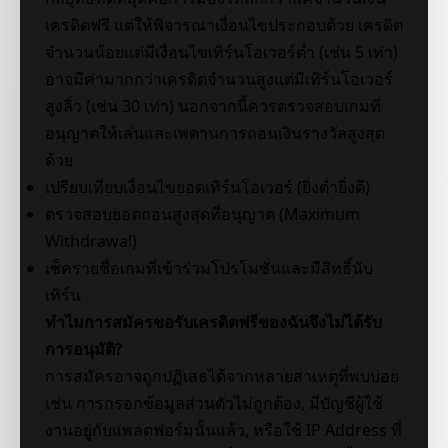
เครดิตฟรี แต่ให้พิจารณาเงื่อนไขประกอบด้วย เครดิต
จำนวนน้อยแต่มีเงื่อนไขเทิร์นโอเวอร์ต่ำ (เช่น 5 เท่า)
อาจมีค่ามากกว่าเครดิตจำนวนสูงแต่มีเทิร์นโอเวอร์
สูงลิ่ว (เช่น 30 เท่า) นอกจากนี้ควรตรวจสอบเกมที่
อนุญาตให้เล่นและเพดานการถอนเงินรางวัลสูงสุด
ด้วย
เปรียบเทียบเงื่อนไขยอดเทิร์นโอเวอร์ (ยิ่งต่ำยิ่งดี)
ตรวจสอบยอดถอนสูงสุดที่อนุญาต (Maximum
Withdrawal)
เช็ครายชื่อเกมที่เข้าร่วมโปรโมชั่นและมีสิทธิ์นับ
เทิร์น
ทำไมการสมัครขอรับเครดิตฟรีของฉันจึงไม่ได้รับ
การอนุมัติ?
การสมัครอาจถูกปฏิเสธได้จากหลายสาเหตุที่พบบ่อย
เช่น การกรอกข้อมูลส่วนตัวไม่ถูกต้อง, มีบัญชีผู้ใช้
งานอยู่กับแพลตฟอร์มนั้นแล้ว, หรือใช้ IP Address ที่