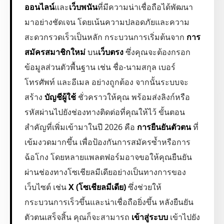
ออนไลน์
และ
เว็บพนัน
ที่มีความน่าเชื่อถือได้พัฒนา
มาอย่างชัดเจน โดยเน้นความปลอดภัยและความ
สะดวกรวดเร็วเป็นหลัก กระบวนการเริ่มต้นจาก
การ
สมัครสมาชิกใหม่
บน
เว็บตรง
ซึ่งคุณจะต้องกรอก
ข้อมูลส่วนตัวพื้นฐาน เช่น ชื่อ-นามสกุล เบอร์
โทรศัพท์ และอีเมล อย่างถูกต้อง จากนั้นระบบจะ
สร้าง
บัญชีผู้ใช้
ชั่วคราวให้คุณ พร้อมส่งลิงก์หรือ
รหัสผ่านไปยังช่องทางติดต่อที่คุณให้ไว้ ขั้นตอน
สำคัญที่เพิ่มเข้ามาในปี 2026 คือ
การยืนยันตัวตน
ที่
เข้มงวดมากขึ้น เพื่อป้องกันการสมัครซ้ำหรือการ
ฉ้อโกง โดยหลายแพลตฟอร์มอาจขอให้คุณยืนยัน
ผ่านช่องทางโซเชียลมีเดียอย่างเป็นทางการของ
เว็บไซต์ เช่น
X (โซเชียลมีเดีย)
ซึ่งช่วยให้
กระบวนการเร็วขึ้นและน่าเชื่อถือยิ่งขึ้น หลังยืนยัน
ตัวตนเสร็จสิ้น คุณก็จะสามารถ
เข้าสู่ระบบ
เข้าไปยัง