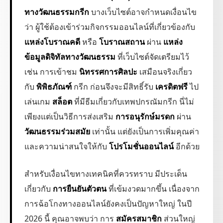
ทางวัฒนธรรมกรีก
บางเว็บไซต์อาจกำหนดเงื่อนไข
ว่า ผู้ใช้ต้องเข้าร่วมกิจกรรมออนไลน์ที่เกี่ยวข้องกับ
แหล่งโบราณคดี
หรือ
โบราณสถาน
ผ่าน
แหล่ง
ข้อมูลดิจิทัลทางวัฒนธรรม
ที่เว็บไซต์จัดเตรียมไว้
เช่น การเข้าชม
นิทรรศการศิลปะ
เสมือนจริงเกี่ยว
กับ
พิพิธภัณฑ์
กรีก ก่อนจึงจะมีสิทธิ์รับ
เครดิตฟรี
ไป
เล่นเกม
สล็อต
ที่มีธีมเกี่ยวกับเทพปกรณัมกรีก นี่ไม่
เพียงแต่เป็นวิธีการส่งเสริม
การอนุรักษ์มรดก
ผ่าน
วัฒนธรรมร่วมสมัย
เท่านั้น แต่ยังเป็นการเพิ่มคุณค่า
และความน่าสนใจให้กับ
โปรโมชั่นออนไลน์
อีกด้วย
สำหรับเงื่อนไขทางเทคนิคที่ควรทราบ มีประเด็น
เกี่ยวกับ
การยืนยันตัวตน
ที่เข้มงวดมากขึ้น เนื่องจาก
การฉ้อโกงทางออนไลน์ยังคงเป็นปัญหาใหญ่ ในปี
2026 นี้ คุณอาจพบว่า การ
สมัครสมาชิก
ส่วนใหญ่