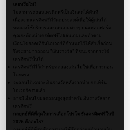
เลยหรือไม่?
ไม่สามารถถอนเครดิตฟรีเป็นเงินสดได้ทันที
เนื่องจากเครดิตฟรีมีวัตถุประสงค์เพื่อให้ผู้เล่นได้
ทดลองใช้บริการและเล่นเกมต่างๆ บนแพลตฟอร์ม
คุณจะต้องนำเครดิตฟรีไปเล่นเกมและทำตาม
เงื่อนไขยอดเทิร์นโอเวอร์ที่กำหนดไว้ให้สำเร็จก่อน
จึงจะสามารถถอน "เงินรางวัล" ที่ชนะจากการใช้
เครดิตฟรีนั้นได้
เครดิตฟรีมีไว้สำหรับทดลองเล่น ไม่ใช่เพื่อการถอน
โดยตรง
จะถอนได้เฉพาะเงินรางวัลหลังจากทำยอดเทิร์น
โอเวอร์ครบแล้ว
อาจมีเงื่อนไขยอดถอนสูงสุดสำหรับเงินรางวัลจาก
เครดิตฟรี
กลยุทธ์ที่ดีที่สุดในการเลือกโปรโมชั่นเครดิตฟรีในปี
2026 คืออะไร?
กลยุทธ์ที่ดีที่สุดคือการมองให้ลึกกว่าแค่จำนวนเงิน