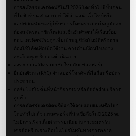
การสมัครรับเครดิตฟรีในปี 2026 โดยทั่วไปมีขั้นตอน
ที่ไม่ซับซ้อน สามารถทำได้ผ่านหน้าเว็บไซต์หรือ
แอปพลิเคชันของผู้ให้บริการโดยตรง ส่วนใหญ่มักจะ
ต้องสมัครสมาชิกใหม่และยืนยันตัวตนให้เรียบร้อย
ก่อน เครดิตฟรีจะถูกเพิ่มเข้าบัญชีอัตโนมัติหรืออาจ
ต้องใช้โค้ดเพื่อเปิดใช้งาน ควรอ่านเงื่อนไขอย่าง
ละเอียดทุกครั้งก่อนดำเนินการ
ลงทะเบียนสมัครสมาชิกใหม่กับแพลตฟอร์ม
ยืนยันตัวตน (KYC) ผ่านเบอร์โทรศัพท์มือถือหรือบัตร
ประชาชน
กดรับโปรโมชั่นที่หน้ากิจกรรมหรือติดต่อฝ่ายบริการ
ลูกค้า
การสมัครรับเครดิตฟรีมีค่าใช้จ่ายแอบแฝงหรือไม่?
โดยทั่วไปแล้ว แพลตฟอร์มที่น่าเชื่อถือในปี 2026 จะ
ไม่มีการเรียกเก็บค่าธรรมเนียมในการสมัครรับ
เครดิตฟรี เพราะถือเป็นโปรโมชั่นทางการตลาด