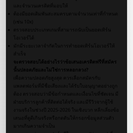
และจำนวนเครดิตที่มอบให้
ต้องมียอดเดิมพันสะสมครบตามจำนวนเท่าที่กำหนด
(เช่น 10x)
ตรวจสอบประเภทเกมที่สามารถนับเป็นยอดเทิร์น
โอเวอร์ได้
มักมีระยะเวลาจำกัดในการทำยอดเทิร์นโอเวอร์ให้
สำเร็จ
จะตรวจสอบได้อย่างไรว่าข้อเสนอเครดิตฟรีที่สมัคร
นั้นปลอดภัยและไม่ใช่การหลอกลวง?
เพื่อความปลอดภัยสูงสุด ควรเลือกสมัครกับ
แพลตฟอร์มที่มีชื่อเสียงและได้รับใบอนุญาตอย่างถูก
ต้อง ตรวจสอบว่ามีข้อกำหนดและเงื่อนไขที่ชัดเจน มี
ฝ่ายบริการลูกค้าที่ติดต่อได้จริง และมีรีวิวจากผู้ใช้
งานจริงในช่วงปี 2025-2026 ในเชิงบวก หลีกเลี่ยงข้อ
เสนอที่ดูดีเกินจริงหรือกดดันให้กรอกข้อมูลส่วนตัว
มากเกินความจำเป็น