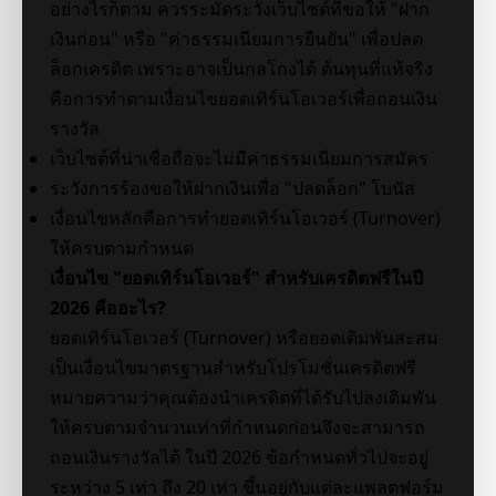
อย่างไรก็ตาม ควรระมัดระวังเว็บไซต์ที่ขอให้ "ฝาก
เงินก่อน" หรือ "ค่าธรรมเนียมการยืนยัน" เพื่อปลด
ล็อกเครดิต เพราะอาจเป็นกลโกงได้ ต้นทุนที่แท้จริง
คือการทำตามเงื่อนไขยอดเทิร์นโอเวอร์เพื่อถอนเงิน
รางวัล
เว็บไซต์ที่น่าเชื่อถือจะไม่มีค่าธรรมเนียมการสมัคร
ระวังการร้องขอให้ฝากเงินเพื่อ "ปลดล็อก" โบนัส
เงื่อนไขหลักคือการทำยอดเทิร์นโอเวอร์ (Turnover)
ให้ครบตามกำหนด
เงื่อนไข "ยอดเทิร์นโอเวอร์" สำหรับเครดิตฟรีในปี
2026 คืออะไร?
ยอดเทิร์นโอเวอร์ (Turnover) หรือยอดเดิมพันสะสม
เป็นเงื่อนไขมาตรฐานสำหรับโปรโมชั่นเครดิตฟรี
หมายความว่าคุณต้องนำเครดิตที่ได้รับไปลงเดิมพัน
ให้ครบตามจำนวนเท่าที่กำหนดก่อนจึงจะสามารถ
ถอนเงินรางวัลได้ ในปี 2026 ข้อกำหนดทั่วไปจะอยู่
ระหว่าง 5 เท่า ถึง 20 เท่า ขึ้นอยู่กับแต่ละแพลตฟอร์ม