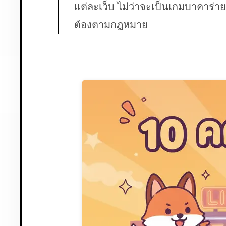
แต่ละเว็บ ไม่ว่าจะเป็นเกมบาคาร่าย
ต้องตามกฎหมาย