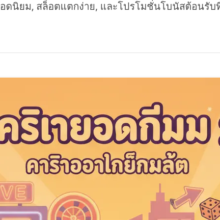
อดนิยม, สล็อตแตกง่าย, และโปรโมชั่นโบนัสต้อนรับที่คุ