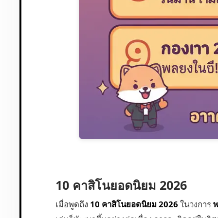
10 คาสิโนยอดนิยม 2026
เมื่อพูดถึง
10 คาสิโนยอดนิยม 2026
ในวงการ
พ