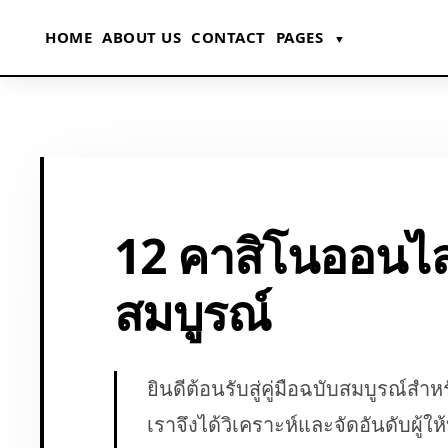
HOME
ABOUT US
CONTACT
PAGES
▼
12 คาสิโนออนไล
สมบูรณ์
ยินดีต้อนรับสู่คู่มือฉบับสมบูรณ์สำ
เราจึงได้วิเคราะห์และจัดอันดับผู้ใ