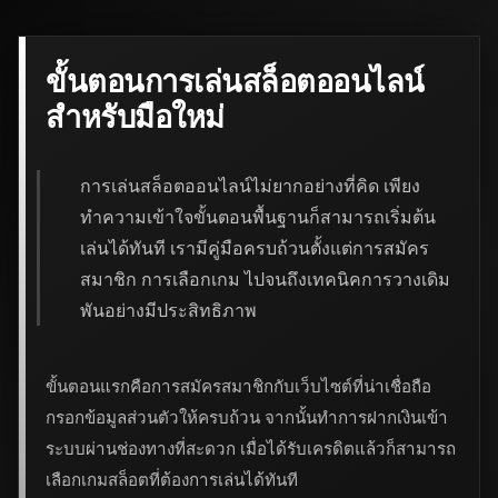
ขั้นตอนการเล่นสล็อตออนไลน์
สำหรับมือใหม่
การเล่นสล็อตออนไลน์ไม่ยากอย่างที่คิด เพียง
ทำความเข้าใจขั้นตอนพื้นฐานก็สามารถเริ่มต้น
เล่นได้ทันที เรามีคู่มือครบถ้วนตั้งแต่การสมัคร
สมาชิก การเลือกเกม ไปจนถึงเทคนิคการวางเดิม
พันอย่างมีประสิทธิภาพ
ขั้นตอนแรกคือการสมัครสมาชิกกับเว็บไซต์ที่น่าเชื่อถือ
กรอกข้อมูลส่วนตัวให้ครบถ้วน จากนั้นทำการฝากเงินเข้า
ระบบผ่านช่องทางที่สะดวก เมื่อได้รับเครดิตแล้วก็สามารถ
เลือกเกมสล็อตที่ต้องการเล่นได้ทันที